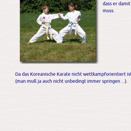
dass er dami
muss.
Da das Koreanische Karate nicht wettkampforientiert i
(man muß ja auch nicht unbedingt immer springen ...).