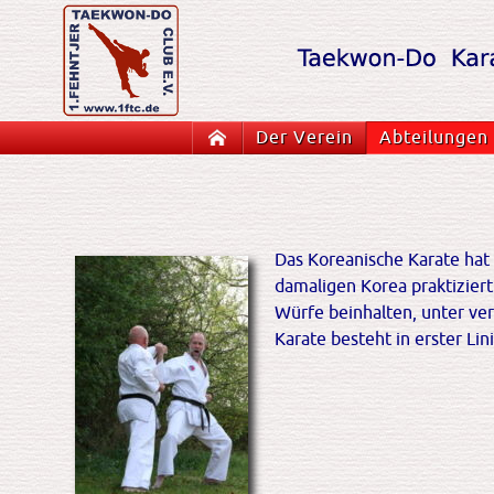
Navigation
Startseite
Der Verein
Abteilungen
überspringen
Das Koreanische Karate hat
damaligen Korea praktiziert
Würfe beinhalten, unter ver
Karate besteht in erster Lin