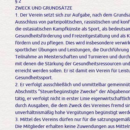
§ 2
ZWECK UND GRUNDSÄTZE
1. Der Verein setzt sich zur Aufgabe, nach dem Grundsat
Ausschluss von parteipolitischen, rassistischen und ko
die ostasiatischen Kampfkünste als Sport, als bedeutsa
Gesundheitsförderung und Freizeitgestaltung und als K
fördern und zu pflegen. Dies wird insbesondere verwirk
sportlicher Übungen und Leistungen, die Durchführung
Teilnahme an Meisterschaften und Turnieren und durc
mit denen die Stärkung der Gesundheitsressourcen und
erreicht werden sollen. Er ist damit ein Verein für Leistu
Gesundheitssport.
2. Er verfolgt ausschließlich und unmittelbar gemeinnü
Abschnitts “Steuerbegünstigte Zwecke” der Abgabenord
tätig, er verfolgt nicht in erster Linie eigenwirtschaftl
durch Ausgaben, die dem Zweck des Vereines fremd sin
unverhältnismäßig hohe Vergütungen begünstigt werd
3. Mittel des Vereins dürfen nur für die satzungsgem
Die Mitglieder erhalten keine Zuwendungen aus Mitteln