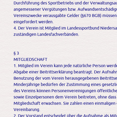
Durchführung des Sportbetriebs und der Verwaltungsau
angemessener Vergütungen bzw. Aufwandsentschädigun
Vereinszwecke verausgabte Gelder (§670 BGB) müssen 
eingefordert werden.
4. Der Verein ist Mitglied im Landessportbund Niedersa
zuständigen Landesfachverbänden.
§ 3
MITGLIEDSCHAFT
1. Mitglied im Verein kann jede natürliche Person werd
Abgabe einer Beitrittserklärung beantragt. Der Aufnahme
Benutzung der vom Verein herausgegebenen Beitrittser
Minderjährige bedürfen der Zustimmung eines gesetzlic
des Vereins können Personenvereinigungen öffentliche
sowie Einzelpersonen dem Verein beitreten, ohne dass 
Mitgliedschaft erwachsen. Sie zahlen einen einmaligen
Vereinbarung.
2. Der Vorstand entscheidet über die Aufnahme als Mi