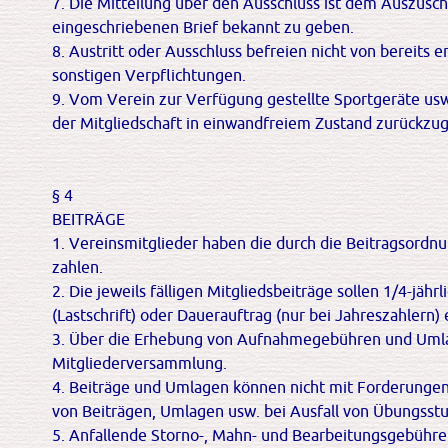
7. Die Mitteilung über den Ausschluss ist dem Auszusc
eingeschriebenen Brief bekannt zu geben.
8. Austritt oder Ausschluss befreien nicht von bereits 
sonstigen Verpflichtungen.
9. Vom Verein zur Verfügung gestellte Sportgeräte us
der Mitgliedschaft in einwandfreiem Zustand zurückzu
§ 4
BEITRÄGE
1. Vereinsmitglieder haben die durch die Beitragsordn
zahlen.
2. Die jeweils fälligen Mitgliedsbeiträge sollen 1/4-jäh
(Lastschrift) oder Dauerauftrag (nur bei Jahreszahlern)
3. Über die Erhebung von Aufnahmegebühren und Umla
Mitgliederversammlung.
4. Beiträge und Umlagen können nicht mit Forderunge
von Beiträgen, Umlagen usw. bei Ausfall von Übungsstu
5. Anfallende Storno-, Mahn- und Bearbeitungsgebühre